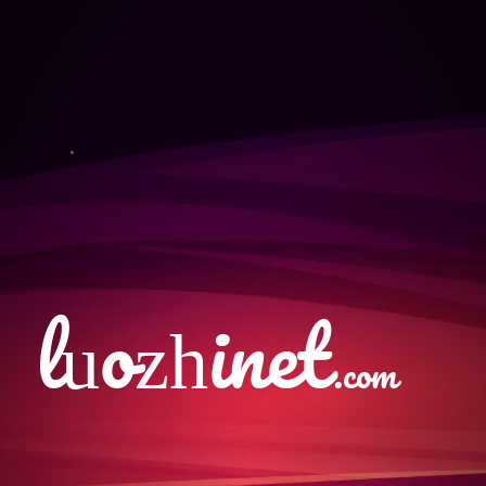
luozhinet
.com